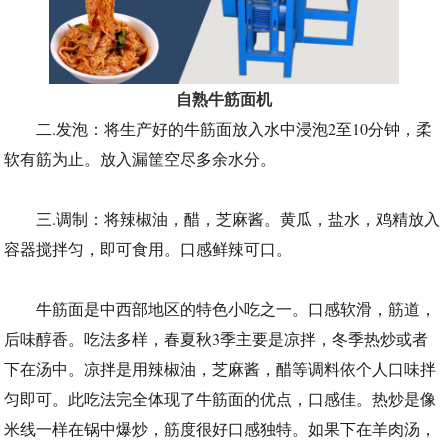
自熟牛筋面机
二.发泡：将生产好的牛筋面放入水中浸泡2至10分钟，柔
软有筋为止。放入漏筐空尽多余水分。
三.调制：将辣椒油，醋，芝麻酱。黄瓜，盐水，鸡精放入
容器搅拌匀，即可食用。口感鲜辣可口。
牛筋面是中西部地区的特色小吃之一。口感软滑，筋道，
后味醇香。吃法多样，春夏秋3季主要是凉拌，冬季热炒或者
下在汤中。凉拌是用辣椒油，芝麻酱，醋等调料依个人口味拌
匀即可。此吃法完全体现了牛筋面的优点，口感佳。热炒是像
米线一样在锅中爆炒，筋度很好口感独特。如果下在羊肉汤，