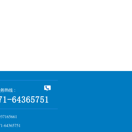
7165661
64365751