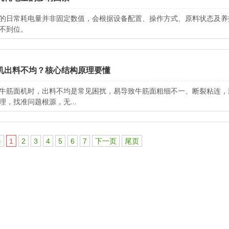
的日常耗电量并非固定数值，会根据设备配置、操作方式、原料状态及养
不到位。
机出料不均？核心结构原理要懂
牛筋面机时，出料不均是常见困扰，易导致牛筋面粗细不一、断裂粘连，
理，找准问题根源，无...
条
1
2
3
4
5
6
7
下一页
尾页