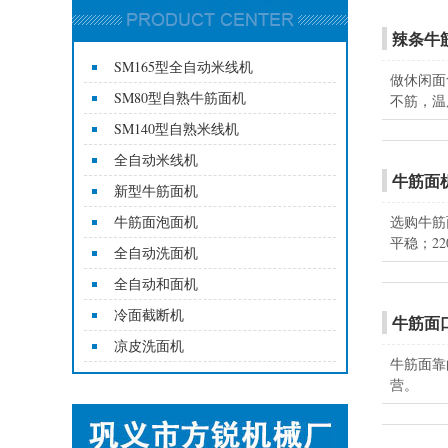
辣条牛
SM165型全自动米线机
做休闲面
SM80型自熟牛筋面机
不筋，温
SM140型自熟米线机
全自动米线机
牛筋面
新型牛筋面机
牛筋面泡面机
选购牛筋
平稳；22
全自动洗面机
全自动和面机
冷面截断机
牛筋面
凉皮洗面机
牛筋面靠
营。