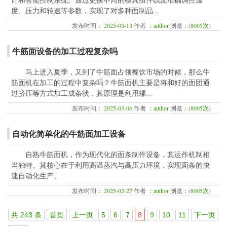
度、压力和转速等参数，实现了对多种面制品...
发布时间：
2025-03-13
作者
：author
浏览：(
8005次
)
牛筋面设备的加工过程复杂吗
马上进入夏季，又到了牛筋面占领餐饮市场的时候，那么牛
筋面机在加工的过程中复杂吗？牛筋面机主要是将和好的面团通
过挤压等方式加工成条状，其原理是利用螺...
发布时间：
2025-03-06
作者
：author
浏览：(
8005次
)
自动化简单化的牛筋面加工设备
自熟牛筋面机，作为现代化的面条制作设备，其运作机制相
当独特。其核心在于利用高温蒸汽与高压力环境，实现面条的快
速自动化生产。
发布时间：
2025-02-27
作者
：author
浏览：(
8005次
)
共 243 条
首页
上一页
5
6
7
8
9
10
11
下一页